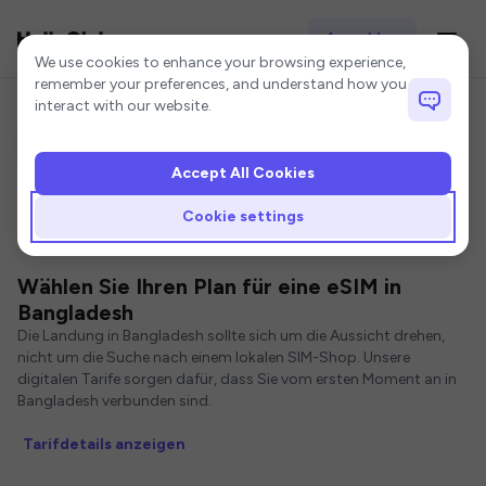
Anmelden
Cookie settings
We use cookies to enhance your browsing experience,
remember your preferences, and understand how you
interact with our website.
Accept All Cookies
Startseite
Bangladesch eSIM
Cookie settings
eSIMs für Bangladesh
Wählen Sie Ihren Plan für eine eSIM in
Bangladesh
Die Landung in Bangladesh sollte sich um die Aussicht drehen,
nicht um die Suche nach einem lokalen SIM-Shop. Unsere
digitalen Tarife sorgen dafür, dass Sie vom ersten Moment an in
Bangladesh verbunden sind.
Tarifdetails anzeigen