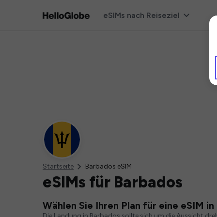
eSIMs nach Reiseziel
Startseite
Barbados eSIM
eSIMs für Barbados
Wählen Sie Ihren Plan für eine eSIM i
Die Landung in Barbados sollte sich um die Aussicht dr