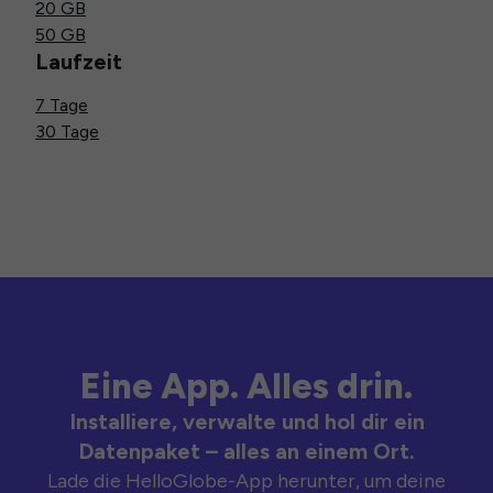
20 GB
50 GB
Laufzeit
7 Tage
30 Tage
Eine App. Alles drin.
Installiere, verwalte und hol dir ein
Datenpaket – alles an einem Ort.
Lade die HelloGlobe-App herunter, um deine