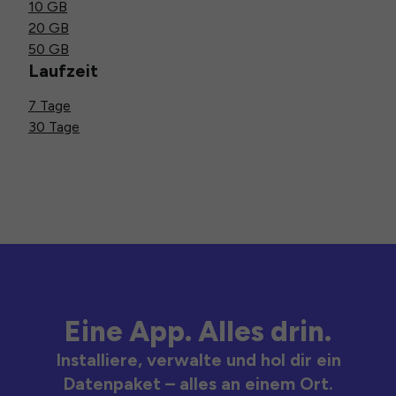
10 GB
20 GB
50 GB
Laufzeit
7 Tage
30 Tage
Eine App. Alles drin.
Installiere, verwalte und hol dir ein
Datenpaket – alles an einem Ort.