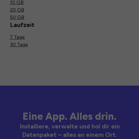
10 GB
20 GB
50 GB
Laufzeit
7 Tage
30 Tage
Eine App. Alles drin.
Installiere, verwalte und hol dir ein
Datenpaket – alles an einem Ort.