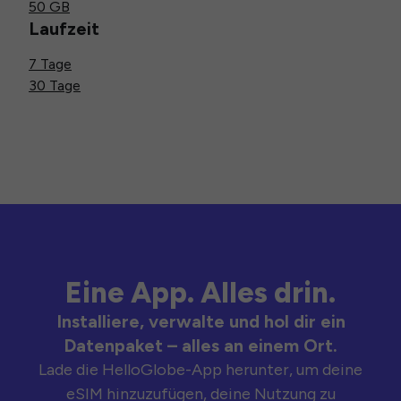
50 GB
Laufzeit
7 Tage
30 Tage
Eine App. Alles drin.
Installiere, verwalte und hol dir ein
Datenpaket – alles an einem Ort.
Lade die HelloGlobe-App herunter, um deine
eSIM hinzuzufügen, deine Nutzung zu