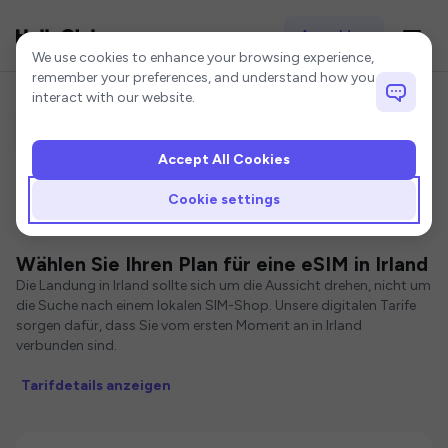
Anmelden
Cookie settings
We use cookies to enhance your browsing experience,
remember your preferences, and understand how you
interact with our website.
Accept All Cookies
Startseite
Irland eSIM
Cookie settings
eSIMs für Irland
Wählen Sie Ihren Plan für eine eSIM in Irland
Die Landung in Irland sollte sich um die Aussicht drehen, nicht um
die Suche nach einem lokalen SIM-Shop. Unsere digitalen Tarife
sorgen dafür, dass Sie vom ersten Moment an in Irland
verbunden sind.
Tarifdetails anzeigen