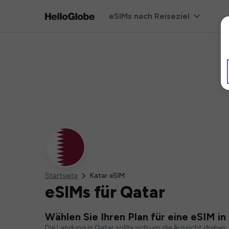
eSIMs nach Reiseziel
Startseite
Katar eSIM
eSIMs für Qatar
Wählen Sie Ihren Plan für eine eSIM in
Die Landung in Qatar sollte sich um die Aussicht drehen