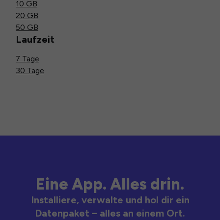
10 GB
20 GB
50 GB
Laufzeit
7 Tage
30 Tage
Eine App. Alles drin.
Installiere, verwalte und hol dir ein
Datenpaket – alles an einem Ort.