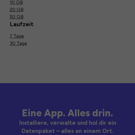
10 GB
20 GB
50 GB
Laufzeit
7 Tage
30 Tage
Eine App. Alles drin.
Installiere, verwalte und hol dir ein
Datenpaket – alles an einem Ort.