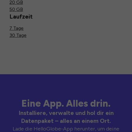
20 GB
50 GB
Laufzeit
7 Tage
30 Tage
Eine App. Alles drin.
Installiere, verwalte und hol dir ein
Datenpaket – alles an einem Ort.
Lade die HelloGlobe-App herunter, um deine