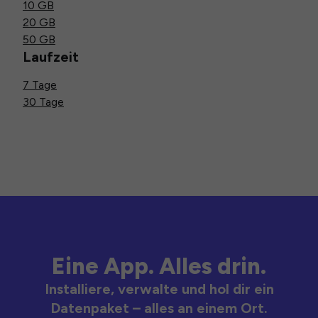
10 GB
20 GB
50 GB
Laufzeit
7 Tage
30 Tage
Eine App. Alles drin.
Installiere, verwalte und hol dir ein
Datenpaket – alles an einem Ort.