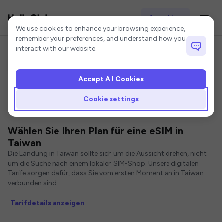
Anmelden
Cookie settings
We use cookies to enhance your browsing experience,
remember your preferences, and understand how you
interact with our website.
Accept All Cookies
Startseite
Taiwan eSIM
Cookie settings
eSIMs für Taiwan
Wählen Sie Ihren Plan für eine eSIM in
Taiwan
Die Landung in Taiwan sollte sich um die Aussicht drehen, nicht
um die Suche nach einem lokalen SIM-Shop. Unsere digitalen
Tarife sorgen dafür, dass Sie vom ersten Moment an in Taiwan
verbunden sind.
Tarifdetails anzeigen