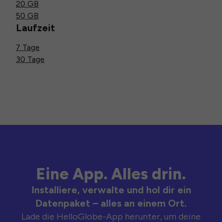
20 GB
50 GB
Laufzeit
7 Tage
30 Tage
Eine App. Alles drin.
Installiere, verwalte und hol dir ein
Datenpaket – alles an einem Ort.
Lade die HelloGlobe-App herunter, um deine