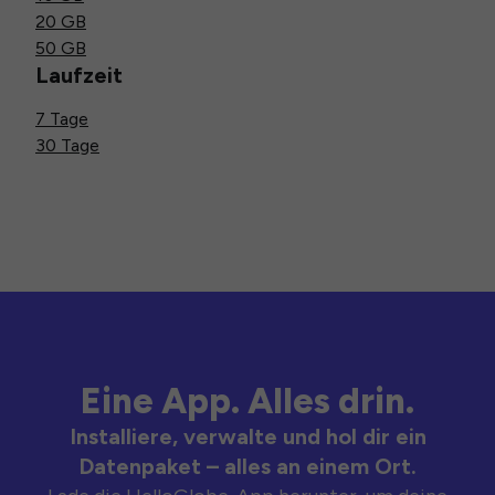
20 GB
50 GB
Laufzeit
7 Tage
30 Tage
Eine App. Alles drin.
Installiere, verwalte und hol dir ein
Datenpaket – alles an einem Ort.