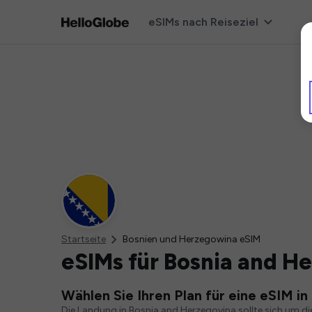
eSIMs nach Reiseziel
Startseite
Bosnien und Herzegowina eSIM
eSIMs für Bosnia and H
Wählen Sie Ihren Plan für eine eSIM i
Die Landung in Bosnia and Herzegovina sollte sich um di