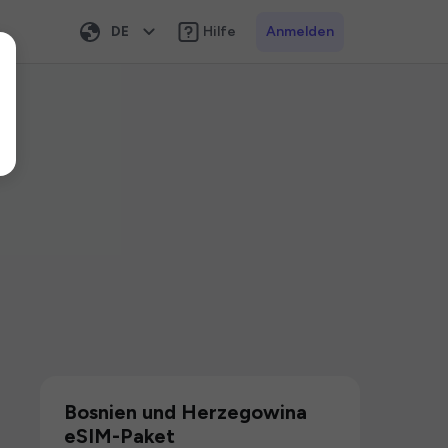
DE
Hilfe
Anmelden
Bosnien und Herzegowina
eSIM-Paket