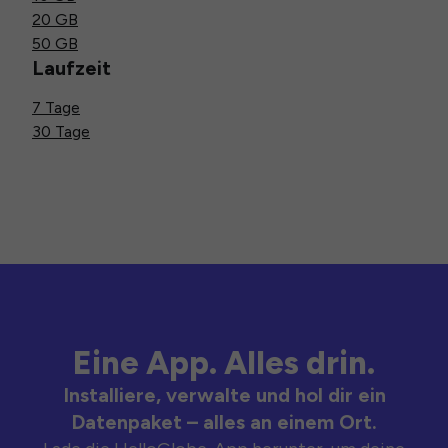
20 GB
50 GB
Laufzeit
7 Tage
30 Tage
Eine App. Alles drin.
Installiere, verwalte und hol dir ein
Datenpaket – alles an einem Ort.