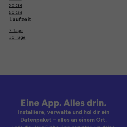
20 GB
50 GB
Laufzeit
7 Tage
30 Tage
Eine App. Alles drin.
Installiere, verwalte und hol dir ein
Datenpaket – alles an einem Ort.