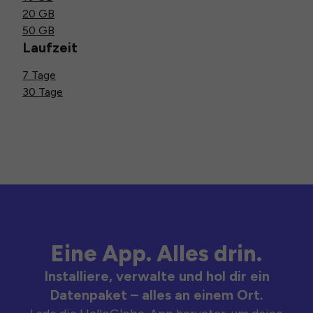
20 GB
50 GB
Laufzeit
7 Tage
30 Tage
Eine App. Alles drin.
Installiere, verwalte und hol dir ein
Datenpaket – alles an einem Ort.