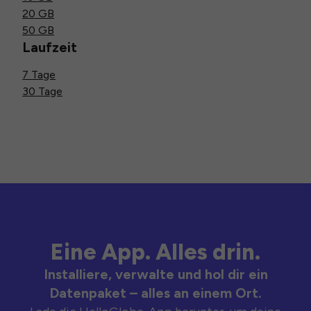
20 GB
50 GB
Laufzeit
7 Tage
30 Tage
Eine App. Alles drin.
Installiere, verwalte und hol dir ein
Datenpaket – alles an einem Ort.