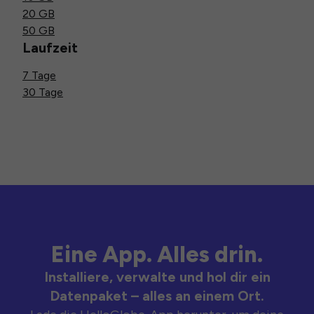
20 GB
50 GB
Laufzeit
7 Tage
30 Tage
Eine App. Alles drin.
Installiere, verwalte und hol dir ein
Datenpaket – alles an einem Ort.