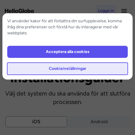
Logga in
Vi använder kakor för att förbättra din surfupplevelse, komma
ihåg dina preferenser och förstå hur du interagerar med vår
webbplats.
Acceptera alla cookies
eSIM-
Cookieinställningar
installationsguider
Välj det system du ska använda för att slutföra
processen.
iOS
Android