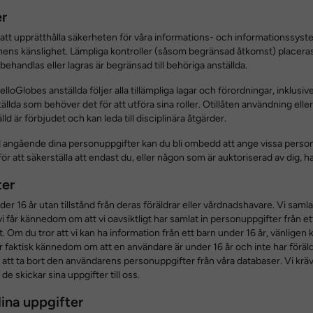
er
r att upprätthålla säkerheten för våra informations- och informationssys
ns känslighet. Lämpliga kontroller (såsom begränsad åtkomst) placeras 
ehandlas eller lagras är begränsad till behöriga anställda.
HelloGlobes anställda följer alla tillämpliga lagar och förordningar, inklusi
ällda som behöver det för att utföra sina roller. Otillåten användning eller
 är förbjudet och kan leda till disciplinära åtgärder.
angående dina personuppgifter kan du bli ombedd att ange vissa personupp
att säkerställa att endast du, eller någon som är auktoriserad av dig, har ti
ter
der 16 år utan tillstånd från deras föräldrar eller vårdnadshavare. Vi saml
i får kännedom om att vi oavsiktligt har samlat in personuppgifter från et
Om du tror att vi kan ha information från ett barn under 16 år, vänligen 
får faktisk kännedom om att en användare är under 16 år och inte har föräld
 att ta bort den användarens personuppgifter från våra databaser. Vi kräver 
de skickar sina uppgifter till oss.
ina uppgifter