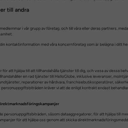
r till andra
a medlemmar i vår grupp av företag, och till våra eller deras partners, me
ksamhet.
din kontaktinformation med våra koncernföretag som är belägna i ditt he
r att hjälpa till att tillhandahålla tjänster till dig, och vissa av dessa b
handahåller en rad tjänster till HelloGlobe, inklusive leveranser, molntj
ndtjänster, reparationer av hårdvara, franchisebutiksoperatörer, säkerh
r personuppgiftsbiträden kräver vi att de enligt kontrakt endast behandlar
 direktmarknadsföringskampanjer
e personuppgiftsbiträden, såsom dataaggregatorer, för att hjälpa till m
panjer för att hjälpa oss genom att skicka direktmarknadsföringsmeddelan