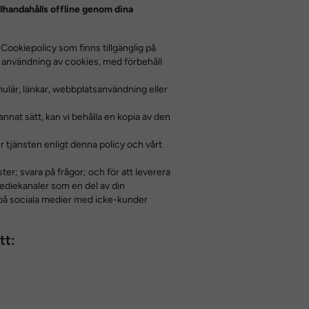
lhandahålls offline genom dina
Cookiepolicy som finns tillgänglig på
användning av cookies, med förbehåll
rmulär, länkar, webbplatsanvändning eller
nnat sätt, kan vi behålla en kopia av den
r tjänsten enligt denna policy och vårt
er; svara på frågor; och för att leverera
mediekanaler som en del av din
 på sociala medier med icke-kunder
tt: