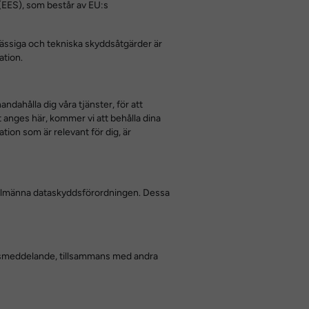
(EES), som består av EU:s
tsmässiga och tekniska skyddsåtgärder är
ation.
ndahålla dig våra tjänster, för att
at anges här, kommer vi att behålla dina
tion som är relevant för dig, är
n allmänna dataskyddsförordningen. Dessa
itetsmeddelande, tillsammans med andra