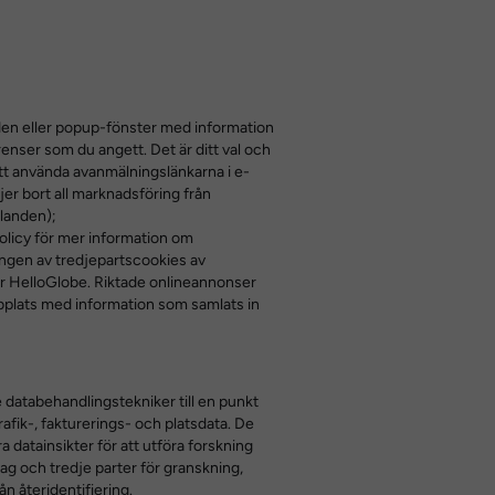
landen eller popup-fönster med information
nser som du angett. Det är ditt val och
att använda avanmälningslänkarna i e-
er bort all marknadsföring från
landen);
olicy för mer information om
ingen av tredjepartscookies av
r HelloGlobe. Riktade onlineannonser
bbplats med information som samlats in
 databehandlingstekniker till en punkt
rafik-, fakturerings- och platsdata. De
 datainsikter för att utföra forskning
ag och tredje parter för granskning,
ån återidentifiering.