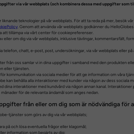
uppgifter via vår webbplats (och kombinera dessa med uppgifter som til
liknande teknologier på vår webbplats. För att ta reda på mer, besök vår 
kiePolicy
. Genom att använda vår webbplats godkänner du HelloGlobes 
 att tillämpa via vårt center för cookiepreferenser.
 av eller om dig via vår webbplats, inklusive tävlingar, kommentarsfält, fo
telefon, chatt, e-post, post, undersökningar, via vår webbplats eller på a
ter från oss samlar vi in dina uppgifter i samband med den produkten elle
n eller tjänsten.
 för kommunikation via sociala medier för att ge information om våra tjänst
obe kan behålla alla interaktioner med kunder via någon av dess sociala 
ed dina interaktioner med kundvård via någon annan kanal. Interaktioner
4 månader för de relevanta ändamål som anges nedan.
ppgifter från eller om dig som är nödvändiga för a
be-tjänster som görs av dig via vår webbplats;
;
ara på och lösa eventuella frågor eller klagomål;
eller information som begärts av dig;