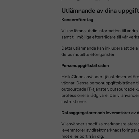
Utlämnande av dina uppgifte
Koncernföretag
Vi kan lämna ut din information till andr
samt till möjliga efterträdare till vår ver
Detta utlämnande kan inkludera att dela 
deras mobilttelefontjänster.
Personuppgiftsbiträden
HelloGlobe använder tjänsteleverantörer fö
vägnar. Dessa personuppgiftsbiträden till
outsourcade IT-tjänster, outsourcade ku
professionella rådgivare. Där vi använde
instruktioner.
Dataaggregatorer och leverantörer av
Vi använder specifika marknadsrelaterad
leverantörer av direktmarknadsföringskam
mot eller bort från dig.