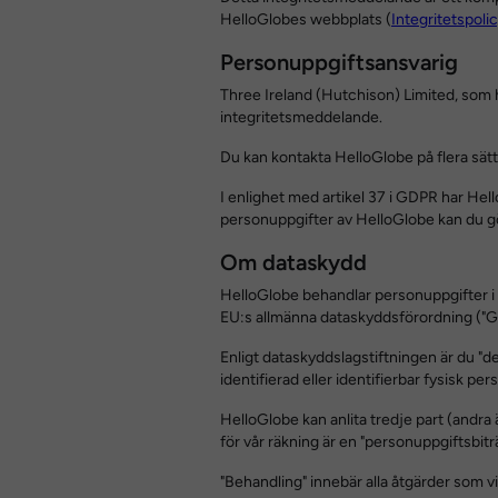
HelloGlobes webbplats (
Integritetspoli
Personuppgiftsansvarig
Three Ireland (Hutchison) Limited, som h
integritetsmeddelande.
Du kan kontakta HelloGlobe på flera sätt
I enlighet med artikel 37 i GDPR har H
personuppgifter av HelloGlobe kan du gö
Om dataskydd
HelloGlobe behandlar personuppgifter i 
EU:s allmänna dataskyddsförordning ("G
Enligt dataskyddslagstiftningen är du "de
identifierad eller identifierbar fysisk pe
HelloGlobe kan anlita tredje part (andra 
för vår räkning är en "personuppgiftsbitr
"Behandling" innebär alla åtgärder som vi