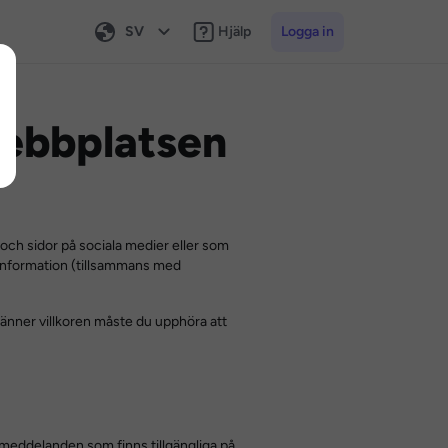
SV
Hjälp
Logga in
webbplatsen
 och sidor på sociala medier eller som
 information (tillsammans med
känner villkoren måste du upphöra att
smeddelanden som finns tillgängliga på