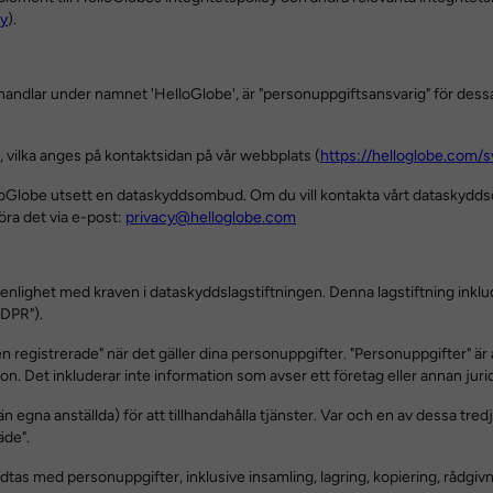
cy
).
andlar under namnet 'HelloGlobe', är "personuppgiftsansvarig" för dessa
, vilka anges på kontaktsidan på vår webbplats (
https://helloglobe.com/
elloGlobe utsett en dataskyddsombud. Om du vill kontakta vårt datasky
ra det via e-post:
privacy@helloglobe.com
enlighet med kraven i dataskyddslagstiftningen. Denna lagstiftning inklu
DPR").
n registrerade" när det gäller dina personuppgifter. "Personuppgifter" är a
rson. Det inkluderar inte information som avser ett företag eller annan juri
än egna anställda) för att tillhandahålla tjänster. Var och en av dessa t
äde".
dtas med personuppgifter, inklusive insamling, lagring, kopiering, rådgivn