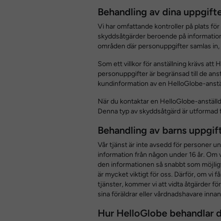
Behandling av dina uppgift
Vi har omfattande kontroller på plats fö
skyddsåtgärder beroende på informatione
områden där personuppgifter samlas in, b
Som ett villkor för anställning krävs att 
personuppgifter är begränsad till de anst
kundinformation av en HelloGlobe-anställd
När du kontaktar en HelloGlobe-anställd 
Denna typ av skyddsåtgärd är utformad för 
Behandling av barns uppgif
Vår tjänst är inte avsedd för personer un
information från någon under 16 år. Om v
den informationen så snabbt som möjligt. 
är mycket viktigt för oss. Därför, om vi 
tjänster, kommer vi att vidta åtgärder för
sina föräldrar eller vårdnadshavare innan 
Hur HelloGlobe behandlar d