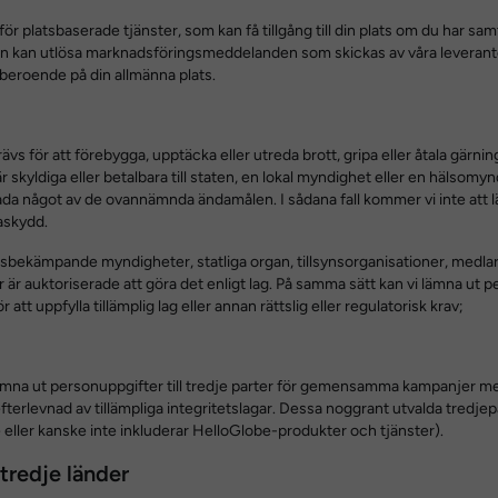
 platsbaserade tjänster, som kan få tillgång till din plats om du har samty
 kan utlösa marknadsföringsmeddelanden som skickas av våra leverant
 beroende på din allmänna plats.
vs för att förebygga, upptäcka eller utreda brott, gripa eller åtala gärni
r skyldiga eller betalbara till staten, en lokal myndighet eller en hälsomynd
da något av de ovannämnda ändamålen. I sådana fall kommer vi inte att lä
taskydd.
ttsbekämpande myndigheter, statliga organ, tillsynsorganisationer, medla
är auktoriserade att göra det enligt lag. På samma sätt kan vi lämna ut per
tt uppfylla tillämplig lag eller annan rättslig eller regulatorisk krav;
 lämna ut personuppgifter till tredje parter för gemensamma kampanjer m
fterlevnad av tillämpliga integritetslagar. Dessa noggrant utvalda tredje
eller kanske inte inkluderar HelloGlobe-produkter och tjänster).
 tredje länder