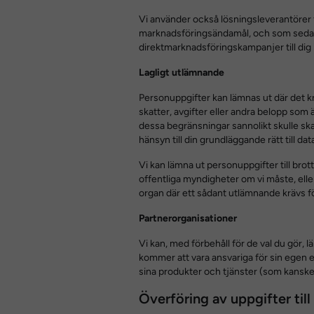
Vi använder också lösningsleverantörer för
marknadsföringsändamål, och som sedan
direktmarknadsföringskampanjer till dig
Lagligt utlämnande
Personuppgifter kan lämnas ut där det krä
skatter, avgifter eller andra belopp som ä
dessa begränsningar sannolikt skulle ska
hänsyn till din grundläggande rätt till da
Vi kan lämna ut personuppgifter till bro
offentliga myndigheter om vi måste, eller 
organ där ett sådant utlämnande krävs för a
Partnerorganisationer
Vi kan, med förbehåll för de val du gör,
kommer att vara ansvariga för sin egen e
sina produkter och tjänster (som kanske 
Överföring av uppgifter till