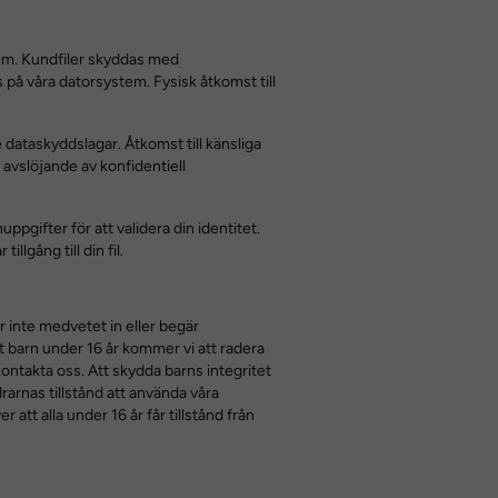
tem. Kundfiler skyddas med
på våra datorsystem. Fysisk åtkomst till
ve dataskyddslagar. Åtkomst till känsliga
 avslöjande av konfidentiell
gifter för att validera din identitet.
llgång till din fil.
ar inte medvetet in eller begär
t barn under 16 år kommer vi att radera
kontakta oss. Att skydda barns integritet
rarnas tillstånd att använda våra
att alla under 16 år får tillstånd från