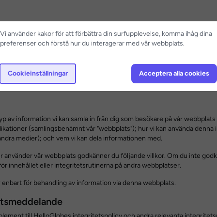
Vi använder kakor för att förbättra din surfupplevelse, komma ihåg dina
preferenser och förstå hur du interagerar med vår webbplats.
Integritetspolicy för 
Cookieinställningar
Acceptera alla cookies
 typ av information vi kan samla in från dig som besökare på vår webbplats
plikationer (samlingsbenämnt vår "webbplats"); hur vi kan använda denna
 andra medier); och vem vi kan dela informationen med.
er använder vår webbplats godkänner du följande villkor. Om du inte god
ör innehållet eller integritetsrutinerna på andra webbplatser.
r enbart för behandling av information via denna webbplats.
tetsmeddelande
lement till HelloGlobes integritetspolicy och andra relevanta integritet