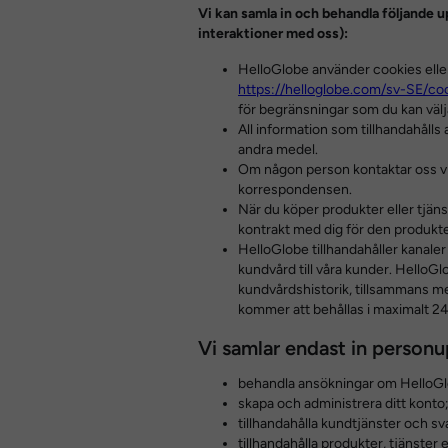
Vi kan samla in och behandla följande 
interaktioner med oss):
HelloGlobe använder cookies eller 
https://helloglobe.com/sv-SE/coo
för begränsningar som du kan välja
All information som tillhandahålls
andra medel.
Om någon person kontaktar oss via 
korrespondensen.
När du köper produkter eller tjäns
kontrakt med dig för den produkte
HelloGlobe tillhandahåller kanaler
kundvård till våra kunder. HelloGl
kundvårdshistorik, tillsammans m
kommer att behållas i maximalt 2
Vi samlar endast in personu
behandla ansökningar om HelloGlo
skapa och administrera ditt konto
tillhandahålla kundtjänster och sv
tillhandahålla produkter, tjänster 