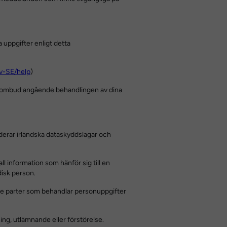
 uppgifter enligt detta
sv-SE/help
)
ddsombud angående behandlingen av dina
derar irländska dataskyddslagar och
ll information som hänför sig till en
disk person.
redje parter som behandlar personuppgifter
ing, utlämnande eller förstörelse.