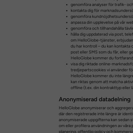
genomföra analyser för trafik- oc
kontakta dig för marknadsunders
genomföra kundnöjdhetsundersö
anpassa din upplevelse på vår we
genomföra och tillhandahålla tävl
hålla dig uppdaterad via post, tel
om HelloGlobe-tjänster, erbjudan
du har kontroll – du kan kontakta
post eller SMS som du får, eller 
HelloGlobe kommer du fortfarande
visa dig riktade online-marknads
tredjepartscookies vi använder fö
HelloGlobe kommer du inte längre
kan riktas genom att matcha aktiv
offline (t.ex. din kontrakttyp eller
Anonymiserad datadelning
HelloGlobe anonymiserar och aggregerar 
där den registrerade inte längre är identi
anonymiserade uppgifterna kan sedan stat
om eller profilera användningen av våra 
planering, offentlig policy och kommersie