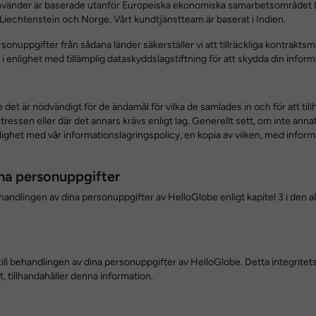
använder är baserade utanför Europeiska ekonomiska samarbetsområdet 
iechtenstein och Norge. Vårt kundtjänstteam är baserat i Indien.
 personuppgifter från sådana länder säkerställer vi att tillräckliga kontrak
 i enlighet med tillämplig dataskyddslagstiftning för att skydda din inform
det är nödvändigt för de ändamål för vilka de samlades in och för att tillha
ntressen eller där det annars krävs enligt lag. Generellt sett, om inte ann
enlighet med vår informationslagringspolicy, en kopia av vilken, med informa
ina personuppgifter
 behandlingen av dina personuppgifter av HelloGlobe enligt kapitel 3 i de
rad till behandlingen av dina personuppgifter av HelloGlobe. Detta integr
t, tillhandahåller denna information.