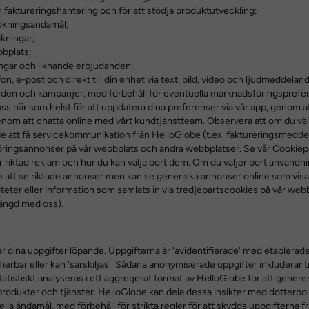
h faktureringshantering och för att stödja produktutveckling;
ökningsändamål;
kningar;
bbplats;
ingar och liknande erbjudanden;
efon, e-post och direkt till din enhet via text, bild, video och ljudmedde
den och kampanjer, med förbehåll för eventuella marknadsföringsprefere
 oss när som helst för att uppdatera dina preferenser via vår app, genom 
genom att chatta online med vårt kundtjänstteam. Observera att om du välj
 att få servicekommunikation från HelloGlobe (t.ex. faktureringsmedde
föringsannonser på vår webbplats och andra webbplatser. Se vår Cookiep
r riktad reklam och hur du kan välja bort dem. Om du väljer bort användn
 att se riktade annonser men kan se generiska annonser online som visa
iteter eller information som samlats in via tredjepartscookies på vår we
 längd med oss).
dina uppgifter löpande. Uppgifterna är 'avidentifierade' med etablerade
fierbar eller kan 'särskiljas'. Sådana anonymiserade uppgifter inkluderar t
istiskt analyseras i ett aggregerat format av HelloGlobe för att generera
produkter och tjänster. HelloGlobe kan dela dessa insikter med dotterbol
lla ändamål, med förbehåll för strikta regler för att skydda uppgifterna fr