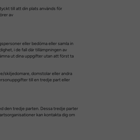
ckt till att din plats används för
örer av
ngspersoner eller bedöma eller samla in
ighet, i de fall där tillämpningen av
mna ut dina uppgifter utan att först ta
re/skiljedomare, domstolar eller andra
sonuppgifter till en tredje part eller
ed den tredje parten. Dessa tredje parter
partsorganisationer kan kontakta dig om