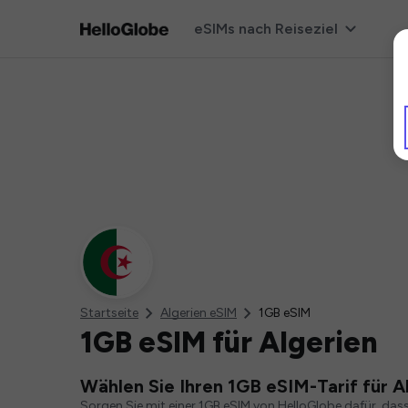
eSIMs nach Reiseziel
Startseite
Algerien eSIM
1GB eSIM
1GB eSIM für Algerien
Wählen Sie Ihren 1GB eSIM-Tarif für A
Sorgen Sie mit einer 1GB eSIM von HelloGlobe dafür, das