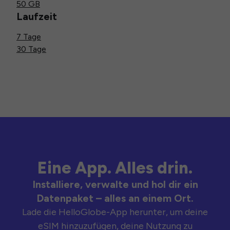
50 GB
Laufzeit
7 Tage
30 Tage
Eine App. Alles drin.
Installiere, verwalte und hol dir ein
Datenpaket – alles an einem Ort.
Lade die HelloGlobe-App herunter, um deine
eSIM hinzuzufügen, deine Nutzung zu