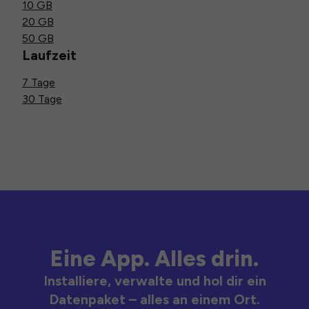
10 GB
20 GB
50 GB
Laufzeit
7 Tage
30 Tage
Eine App. Alles drin.
Installiere, verwalte und hol dir ein
Datenpaket – alles an einem Ort.