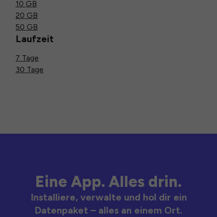
10 GB
20 GB
50 GB
Laufzeit
7 Tage
30 Tage
Eine App. Alles drin.
Installiere, verwalte und hol dir ein
Datenpaket – alles an einem Ort.