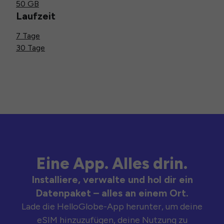
50 GB
Laufzeit
7 Tage
30 Tage
Eine App. Alles drin.
Installiere, verwalte und hol dir ein
Datenpaket – alles an einem Ort.
Lade die HelloGlobe-App herunter, um deine
eSIM hinzuzufügen, deine Nutzung zu