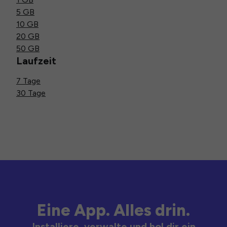
5 GB
10 GB
20 GB
50 GB
Laufzeit
7 Tage
30 Tage
Eine App. Alles drin.
Installiere, verwalte und hol dir ein