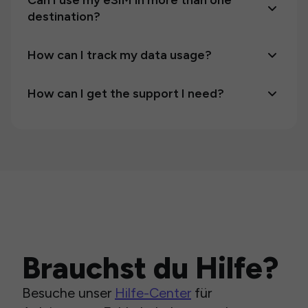
Can I use my eSIM in more than one
destination?
How can I track my data usage?
How can I get the support I need?
Brauchst du Hilfe?
Besuche unser
Hilfe-Center
für