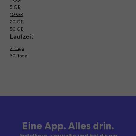
5 GB
10 GB
20 GB
50 GB
Laufzeit
7 Tage
30 Tage
Eine App. Alles drin.
Installiere, verwalte und hol dir ein