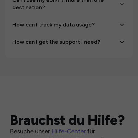
Can I use my eSIM in more than one
destination?
How can I track my data usage?
How can I get the support I need?
Brauchst du Hilfe?
Besuche unser
Hilfe-Center
für