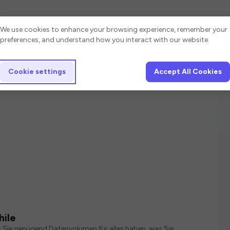
Cookie settings
We use cookies to enhance your browsing experience, remember your
preferences, and understand how you interact with our website.
Cookie settings
Accept All Cookies
hile
s Sie genügend Datenvolumen für alles haben, was Sie