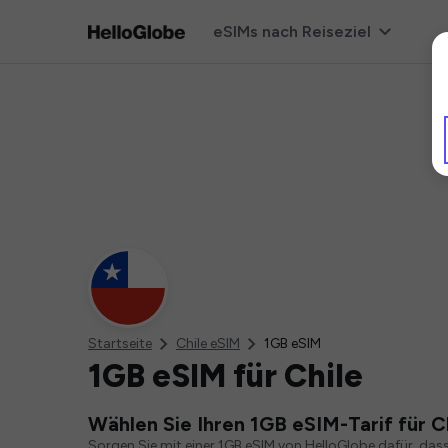
eSIMs nach Reiseziel
Startseite
Chile eSIM
1GB eSIM
1GB eSIM für Chile
Wählen Sie Ihren 1GB eSIM-Tarif für C
Sorgen Sie mit einer 1GB eSIM von HelloGlobe dafür, das