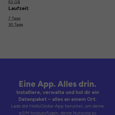
50 GB
Laufzeit
7 Tage
30 Tage
Eine App. Alles drin.
Installiere, verwalte und hol dir ein
Datenpaket – alles an einem Ort.
Lade die HelloGlobe-App herunter, um deine
eSIM hinzuzufügen, deine Nutzung zu