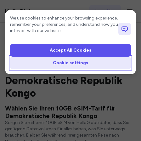
Anmelden
Cookie settings
We use cookies to enhance your browsing experience,
remember your preferences, and understand how you
interact with our website.
Accept All Cookies
Startseite
Demokratische Republik Kongo eSIM
10GB eSIM
Cookie settings
10GB eSIM für
Demokratische Republik
Kongo
Wählen Sie Ihren 10GB eSIM-Tarif für
Demokratische Republik Kongo
Sorgen Sie mit einer 10GB eSIM von HelloGlobe dafür, dass Sie
genügend Datenvolumen für alles haben, was Sie unterwegs
brauchen. Bleiben Sie während Ihrer gesamten Reise nach