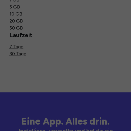
5 GB
10 GB
20 GB
50 GB
Laufzeit
7 Tage
30 Tage
Eine App. Alles drin.
Installiere, verwalte und hol dir ein