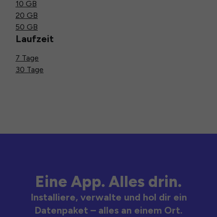
10 GB
20 GB
50 GB
Laufzeit
7 Tage
30 Tage
Eine App. Alles drin.
Installiere, verwalte und hol dir ein
Datenpaket – alles an einem Ort.