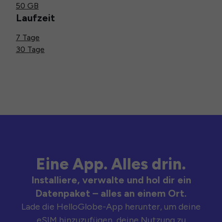
50 GB
Laufzeit
7 Tage
30 Tage
Eine App. Alles drin.
Installiere, verwalte und hol dir ein
Datenpaket – alles an einem Ort.
Lade die HelloGlobe-App herunter, um deine
eSIM hinzuzufügen, deine Nutzung zu