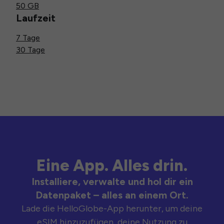
50 GB
Laufzeit
7 Tage
30 Tage
Eine App. Alles drin.
Installiere, verwalte und hol dir ein
Datenpaket – alles an einem Ort.
Lade die HelloGlobe-App herunter, um deine
eSIM hinzuzufügen, deine Nutzung zu