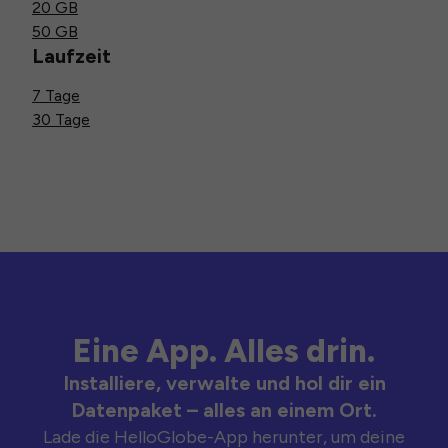
20 GB
50 GB
Laufzeit
7 Tage
30 Tage
Eine App. Alles drin.
Installiere, verwalte und hol dir ein
Datenpaket – alles an einem Ort.
Lade die HelloGlobe-App herunter, um deine