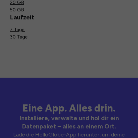
20 GB
50 GB
Laufzeit
7 Tage
30 Tage
Eine App. Alles drin.
Installiere, verwalte und hol dir ein
Datenpaket – alles an einem Ort.
Lade die HelloGlobe-App herunter, um deine