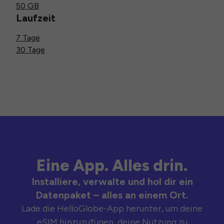
50 GB
Laufzeit
7 Tage
30 Tage
Eine App. Alles drin.
Installiere, verwalte und hol dir ein
Datenpaket – alles an einem Ort.
Lade die HelloGlobe-App herunter, um deine
eSIM hinzuzufügen, deine Nutzung zu