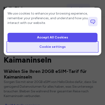
Anmelden
Cookie settings
We use cookies to enhance your browsing experience,
remember your preferences, and understand how you
interact with our website.
Accept All Cookies
Startseite
Kaimaninseln eSIM
20GB eSIM
Cookie settings
20GB eSIM für
Kaimaninseln
Wählen Sie Ihren 20GB eSIM-Tarif für
Kaimaninseln
Sorgen Sie mit einer 20GB eSIM von HelloGlobe dafür, dass Sie
genügend Datenvolumen für alles haben, was Sie unterwegs
brauchen. Bleiben Sie während Ihrer gesamten Reise nach
Kaimaninseln verbunden.