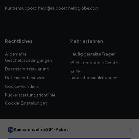
Kundensupport:
help@support.helloglobe.com
Rechtliches
Mehr erfahren
Allgemeine
Häufig gestellte Fragen
Geschäftsbedingungen
eSIM-kompatible Geräte
Datenschutzerklärung
eSIM-
Datenschutzhinweis
Installationsanleitungen
Cookie-Richtlinie
Rückerstattungsrichtlinie
Cookie-Einstellungen
Kaimaninseln eSIM-Paket
•
© 2026 HelloGlobe Inc. Alle Rechte vorbehalten.