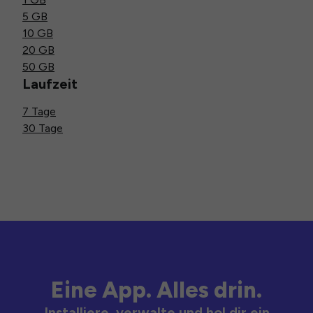
5 GB
10 GB
20 GB
50 GB
Laufzeit
7 Tage
30 Tage
Eine App. Alles drin.
Installiere, verwalte und hol dir ein