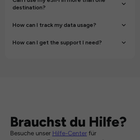
Can I use my eSIM in more than one
destination?
How can I track my data usage?
How can I get the support I need?
Brauchst du Hilfe?
Besuche unser
Hilfe-Center
für