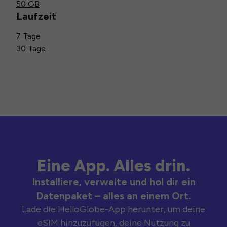
50 GB
Laufzeit
7 Tage
30 Tage
Eine App. Alles drin.
Installiere, verwalte und hol dir ein
Datenpaket – alles an einem Ort.
Lade die HelloGlobe-App herunter, um deine
eSIM hinzuzufügen, deine Nutzung zu