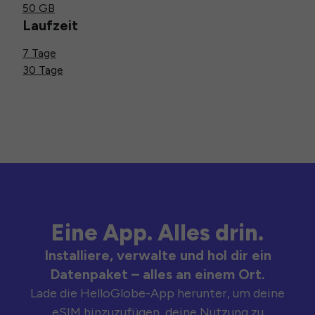
50 GB
Laufzeit
7 Tage
30 Tage
Eine App. Alles drin.
Installiere, verwalte und hol dir ein
Datenpaket – alles an einem Ort.
Lade die HelloGlobe-App herunter, um deine
eSIM hinzuzufügen, deine Nutzung zu