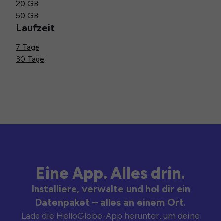
20 GB
50 GB
Laufzeit
7 Tage
30 Tage
Eine App. Alles drin.
Installiere, verwalte und hol dir ein
Datenpaket – alles an einem Ort.
Lade die HelloGlobe-App herunter, um deine