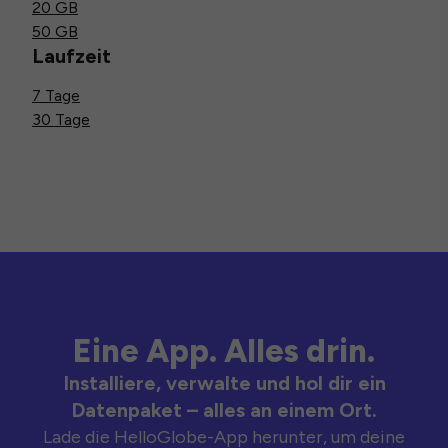
20 GB
50 GB
Laufzeit
7 Tage
30 Tage
Eine App. Alles drin.
Installiere, verwalte und hol dir ein
Datenpaket – alles an einem Ort.
Lade die HelloGlobe-App herunter, um deine