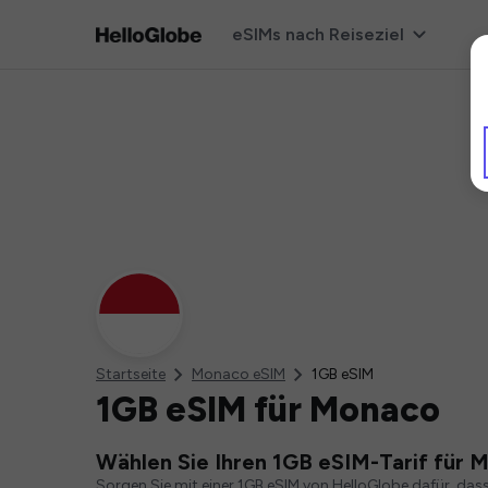
eSIMs nach Reiseziel
Startseite
Monaco eSIM
1GB eSIM
1GB eSIM für Monaco
Wählen Sie Ihren 1GB eSIM-Tarif für 
Sorgen Sie mit einer 1GB eSIM von HelloGlobe dafür, das