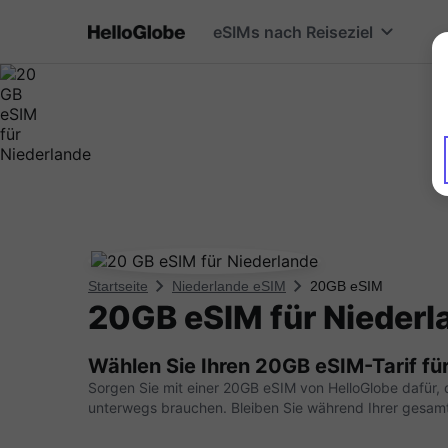
eSIMs nach Reiseziel
Startseite
Niederlande eSIM
20GB eSIM
20GB eSIM für Niederl
Wählen Sie Ihren 20GB eSIM-Tarif fü
Sorgen Sie mit einer 20GB eSIM von HelloGlobe dafür,
unterwegs brauchen. Bleiben Sie während Ihrer gesam