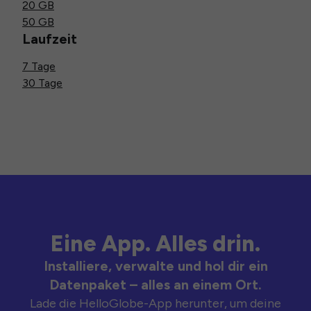
20 GB
50 GB
Laufzeit
7 Tage
30 Tage
Eine App. Alles drin.
Installiere, verwalte und hol dir ein
Datenpaket – alles an einem Ort.
Lade die HelloGlobe-App herunter, um deine