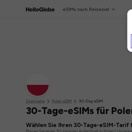
eSIMs nach Reiseziel
Startseite
Polen eSIM
30-Day eSIM
30-Tage-eSIMs für Pole
Wählen Sie Ihren 30-Tage-eSIM-Tarif 
Planen Sie einen 30-tägigen Aufenthalt in Polen? Unsere e