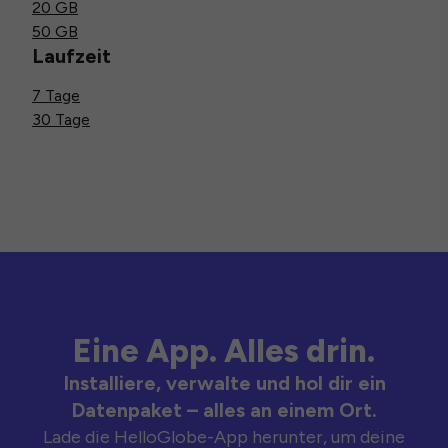
20 GB
50 GB
Laufzeit
7 Tage
30 Tage
Eine App. Alles drin.
Installiere, verwalte und hol dir ein
Datenpaket – alles an einem Ort.
Lade die HelloGlobe-App herunter, um deine