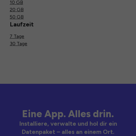
10 GB
20 GB
50 GB
Laufzeit
7 Tage
30 Tage
Eine App. Alles drin.
Installiere, verwalte und hol dir ein
Datenpaket – alles an einem Ort.