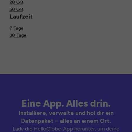
20 GB
50 GB
Laufzeit
7 Tage
30 Tage
Eine App. Alles drin.
Installiere, verwalte und hol dir ein
Datenpaket – alles an einem Ort.
Lade die HelloGlobe-App herunter, um deine